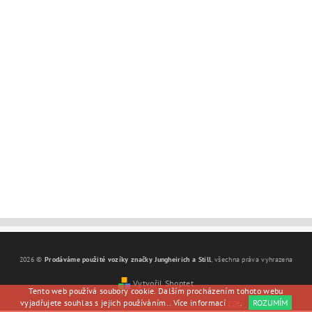
2026 ©
Prodáváme použité vozíky značky Jungheirich a Still
, všechna práva vyhrazena
Vytvořil Shoptet
Tento web používá soubory cookie. Dalším procházením tohoto webu
vyjadřujete souhlas s jejich používáním.. Více informací
zde
.
ROZUMÍM