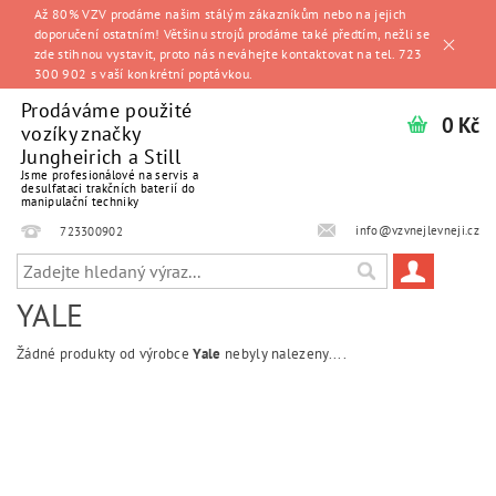
Až 80% VZV prodáme našim stálým zákazníkům nebo na jejich
doporučení ostatním! Většinu strojů prodáme také předtím, nežli se
zde stihnou vystavit, proto nás neváhejte kontaktovat na tel. 723
300 902 s vaší konkrétní poptávkou.
Prodáváme použité
0 Kč
vozíky značky
Jungheirich a Still
Jsme profesionálové na servis a
desulfataci trakčních baterií do
manipulační techniky
info@vzvnejlevneji.cz
723300902
YALE
Žádné produkty od výrobce
Yale
nebyly nalezeny....