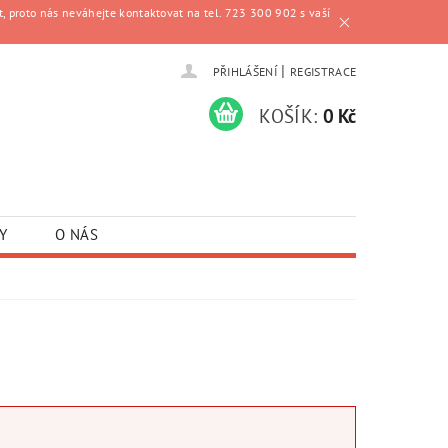
, proto nás neváhejte kontaktovat na tel. 723 300 902 s vaší
|
PŘIHLÁŠENÍ
REGISTRACE
KOŠÍK:
0 Kč
Y
O NÁS