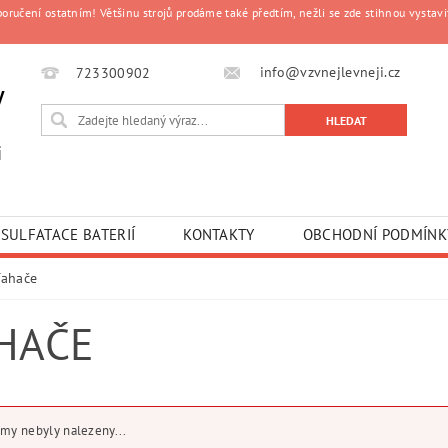
čení ostatním! Většinu strojů prodáme také předtím, nežli se zde stihnou vystavit
info@vzvnejlevneji.cz
723300902
y
i
SULFATACE BATERIÍ
KONTAKTY
OBCHODNÍ PODMÍNK
Tahače
HAČE
my nebyly nalezeny...