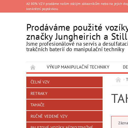
Až 80% VZV prodáme našim stálým zákazníkům nebo na jejich doporu
konkrétní poptávkou.
Prodáváme použité vozík
značky Jungheirich a Still
Jsme profesionálové na servis a desulfatac
trakčních baterií do manipulační techniky
VÝKUP MANIPULAČNÍ TECHNIKY
DE
ČELNÍ VZV
TA
RETRAKY
TAHAČE
RUČNĚ VEDENÉ VZV
Zázna
PALETOVÉ VOZÍKY NÍZKOZDVIŽNÉ