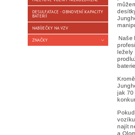
můžeme
desítk
DESULFATACE - OBNOVENÍ KAPACITY
BATERIÍ
Junghe
manipu
NABÍJEČKY NA VZV
Naše h
ZNAČKY
profes
ležely
prodlu
baterie
Kromě 
Junghe
jak 70
konkur
Pokud 
vozíku
najít 
a Olom