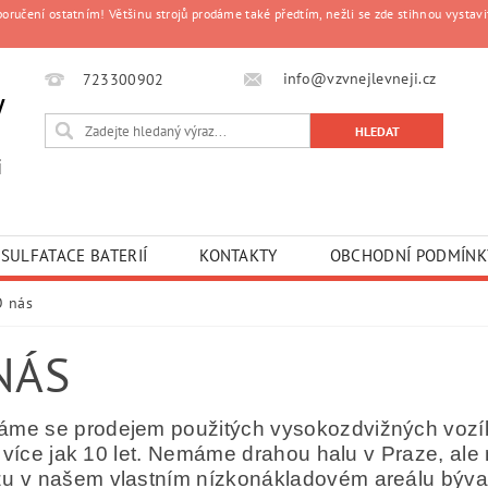
čení ostatním! Většinu strojů prodáme také předtím, nežli se zde stihnou vystavit
info@vzvnejlevneji.cz
723300902
y
i
SULFATACE BATERIÍ
KONTAKTY
OBCHODNÍ PODMÍNK
O nás
NÁS
me se prodejem použitých vysokozdvižných vozík
již více jak 10 let. Nemáme drahou halu v Praze, a
u v našem vlastním nízkonákladovém areálu býva