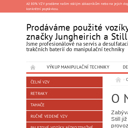
Až 80% VZV prodáme našim stálým zákazníkům nebo na jejich doporu
konkrétní poptávkou.
Prodáváme použité vozík
značky Jungheirich a Still
Jsme profesionálové na servis a desulfatac
trakčních baterií do manipulační techniky
VÝKUP MANIPULAČNÍ TECHNIKY
DE
ČELNÍ VZV
O 
RETRAKY
TAHAČE
Zabývá
RUČNĚ VEDENÉ VZV
Still 
provoz
PALETOVÉ VOZÍKY NÍZKOZDVIŽNÉ