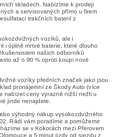
rních skladech
.
Nabízíme k prodeji
ných a servisovaných přímo u firem
sulfataci trakčních baterií z
sokozdvižných vozíků, ale i
t i úplně mrtvé baterie, které dlouho
a zkušenostem našich odborníků
často až o 90 % oproti koupi nové
dvižné vozíky předních značek jako jsou
íklad pronájemní ze Škody Auto (více
 nabízet ceny výrazně nižší nežli u
ré jinde nenajdete.
e nebo výhodný nákup vysokozdvižného
0 902. Rádi vám poradíme a pomůžeme
Nacházíme se v Kokorách mezi Přerovem
Olomouce a 5 minut jízdy od sjezdu z