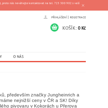
, proto nás neváhejte kontaktovat na tel. 723 300 902 s vaší
|
PŘIHLÁŠENÍ
REGISTRACE
KOŠÍK:
0 Kč
Y
O NÁS
ů, především značky Jungheinrich a
le máme nejnižší ceny v ČR a SK!
Díky
lého pivovaru v Kokorách u Přerova