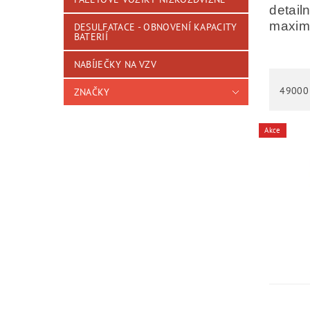
detail
maximá
DESULFATACE - OBNOVENÍ KAPACITY
BATERIÍ
NABÍJEČKY NA VZV
49000
ZNAČKY
Akce