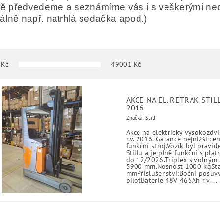
ně předvedeme a seznámíme vás i s veškerými nedo
lně např. natrhlá sedačka apod.)
Kč
49001
Kč
AKCE NA EL. RETRAK STILL
2016
Značka: Still
Akce na elektrický vysokozdvi
r.v. 2016. Garance nejnižší ce
funkční stroj.Vozík byl pravi
Stillu a je plně funkční s pl
do 12/2026.Triplex s volným 
5900 mm.Nosnost 1000 kgSta
mmPříslušenství:Boční posuvv
pilotBaterie 48V 465Ah r.v....