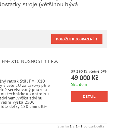
statky stroje (většinou bývá
POLOŽEK K ZOBRAZENÍ:
1
 FM- X10 NOSNOST 1T R.V.
59 290 Kč včetně DPH
49 000 Kč
žný retrak Still FM- X10
Skladem
ny v celé EU za takový plně
delně servisovaný pouze u
atnou technickou kontrolou
DETAIL
zdvihem, výška zdvihu
vební výška 2500
idle délky 120 cmmulti-
1
1
1
Stránka
z
-
položek celkem