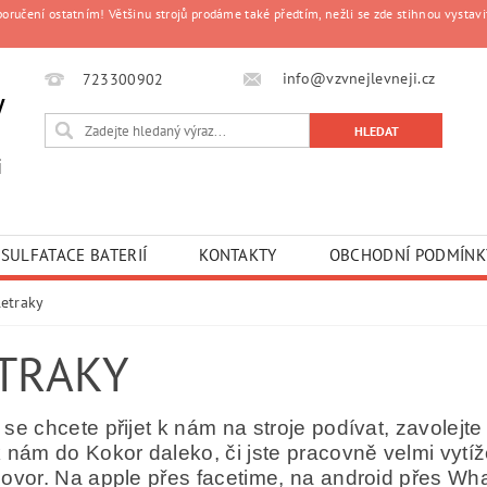
čení ostatním! Většinu strojů prodáme také předtím, nežli se zde stihnou vystavit
info@vzvnejlevneji.cz
723300902
y
i
SULFATACE BATERIÍ
KONTAKTY
OBCHODNÍ PODMÍNK
Retraky
TRAKY
se chcete přijet k nám na stroje podívat, zavolejt
 nám do Kokor daleko, či jste pracovně velmi vyt
ovor. Na apple přes facetime, na android přes Wh