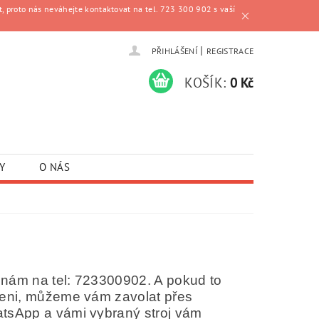
, proto nás neváhejte kontaktovat na tel. 723 300 902 s vaší
|
PŘIHLÁŠENÍ
REGISTRACE
KOŠÍK:
0 Kč
Y
O NÁS
e nám na tel: 723300902. A pokud to
íženi, můžeme vám zavolat přes
atsApp a vámi vybraný stroj vám