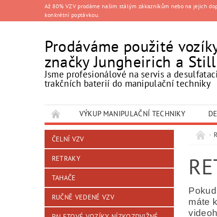
Až 80% VZV prodáme našim stálým zákazníkům nebo na jejich doporu
konkrétní poptávkou.
Prodáváme použité vozík
značky Jungheirich a Still
Jsme profesionálové na servis a desulfatac
trakčních baterií do manipulační techniky
VÝKUP MANIPULAČNÍ TECHNIKY
DE
ČELNÍ VZV
RE
RETRAKY
TAHAČE
Pokud 
RUČNĚ VEDENÉ VZV
máte k
videoh
PALETOVÉ VOZÍKY NÍZKOZDVIŽNÉ