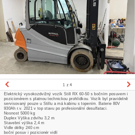
1
z 4
E
lektrický vysokozdvižný vozík Still RX 60-50 s bočním posuvem i
pozicionérem s platnou technickou prohlídkou. Vozík byl pravidelně
servisovaný pouze u Stillu a má kabinu s topením. Baterie 80V
930Ah r.v. 2021 v top stavu po profesionální desulfataci.
Nosnost 5000 kg
Duplex Výška zdvihu 3,2 m
Stavební výška 2,4 m
Vidle délky 240 cm
boční posuv i pozicionér vidlí