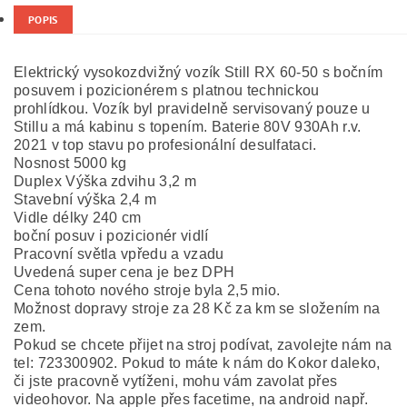
POPIS
E
lektrický vysokozdvižný vozík Still RX 60-50 s bočním
posuvem i pozicionérem s platnou technickou
prohlídkou. Vozík byl pravidelně servisovaný pouze u
Stillu a má kabinu s topením. Baterie 80V 930Ah r.v.
2021 v top stavu po profesionální desulfataci.
Nosnost 5000 kg
Duplex Výška zdvihu 3,2 m
Stavební výška 2,4 m
Vidle délky 240 cm
boční posuv i pozicionér vidlí
Pracovní světla vpředu a vzadu
Uvedená super cena je bez DPH
Cena tohoto nového stroje byla 2,5 mio.
Možnost dopravy stroje za 28 Kč za km se složením na
zem.
Pokud se chcete přijet na stroj podívat, zavolejte nám na
tel: 723300902. Pokud to máte k nám do Kokor daleko,
či jste pracovně vytíženi, mohu vám zavolat přes
videohovor. Na apple přes facetime, na android např.