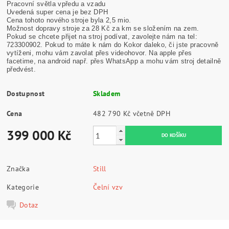
Pracovní světla vpředu a vzadu
Uvedená super cena je bez DPH
Cena tohoto nového stroje byla 2,5 mio.
Možnost dopravy stroje za 28 Kč za km se složením na zem.
Pokud se chcete přijet na stroj podívat, zavolejte nám na tel:
723300902. Pokud to máte k nám do Kokor daleko, či jste pracovně
vytíženi, mohu vám zavolat přes videohovor. Na apple přes
facetime, na android např. přes WhatsApp a mohu vám stroj detailně
předvést.
Dostupnost
Skladem
Cena
482 790 Kč včetně DPH
399 000 Kč
Značka
Still
Kategorie
Čelní vzv
Dotaz