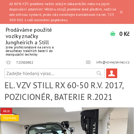
Až 80% VZV prodáme našim stálým zákazníkům nebo na jejich
doporučení ostatním! Většinu strojů prodáme také předtím, nežli se
zde stihnou vystavit, proto nás neváhejte kontaktovat na tel. 723
300 902 s vaší konkrétní poptávkou.
Prodáváme použité
0 Kč
vozíky značky
Jungheirich a Still
Jsme profesionálové na servis a
desulfataci trakčních baterií do
manipulační techniky
info@vzvnejlevneji.cz
723300902
EL. VZV STILL RX 60-50 R.V. 2017,
POZICIONÉR, BATERIE R.2021
Akce
Výprodej