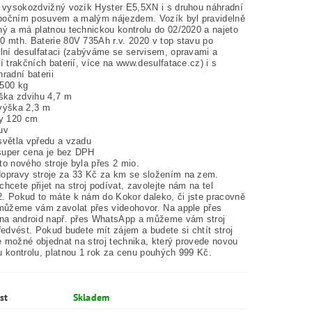
ý vysokozdvižný vozík Hyster E5,5XN i s druhou náhradní
s bočním posuvem a malým nájezdem. Vozík byl pravidelně
ný a má platnou technickou kontrolu do 02/2020 a najeto
0 mth. Baterie 80V 735Ah r.v. 2020 v top stavu po
ální desulfataci (zabýváme se servisem, opravami a
í trakčních baterií, více na www.desulfatace.cz) i s
radní baterii
500 kg
ýška zdvihu 4,7 m
výška 2,3 m
ky 120 cm
uv
světla vpředu a vzadu
uper cena je bez DPH
to nového stroje byla přes 2 mio.
opravy stroje za 33 Kč za km se složením na zem.
hcete přijet na stroj podívat, zavolejte nám na tel
. Pokud to máte k nám do Kokor daleko, či jste pracovně
 můžeme vám zavolat přes videohovor. Na apple přes
 na android např. přes WhatsApp a můžeme vám stroj
ředvést. Pokud budete mít zájem a budete si chtít stroj
je možné objednat na stroj technika, který provede novou
u kontrolu, platnou 1 rok za cenu pouhých 999 Kč.
st
Skladem