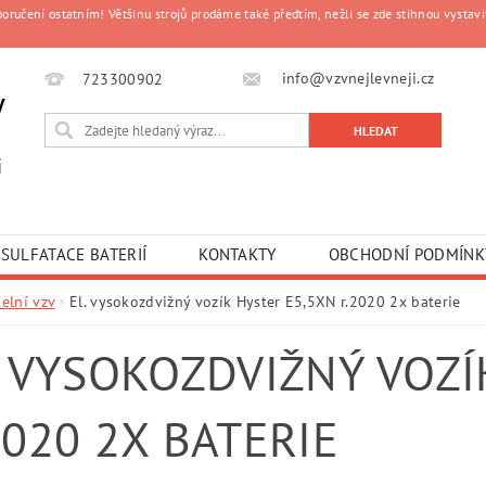
čení ostatním! Většinu strojů prodáme také předtím, nežli se zde stihnou vystavit
info@vzvnejlevneji.cz
723300902
y
i
SULFATACE BATERIÍ
KONTAKTY
OBCHODNÍ PODMÍNK
elní vzv
El. vysokozdvižný vozík Hyster E5,5XN r.2020 2x baterie
. VYSOKOZDVIŽNÝ VOZÍ
2020 2X BATERIE