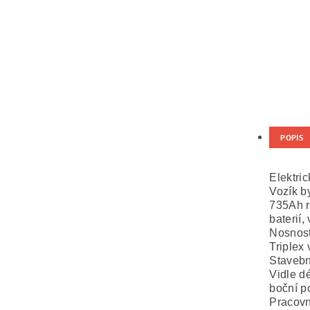
POPIS
Elektri
Vozík b
735Ah r
baterií,
Nosnost
Triplex
Stavebn
Vidle d
boční p
Pracovn