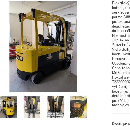
Elektrick
baterií, 
servisova
pouze 888
profesion
desulfatac
druhou náh
Nosnost 5
Triplex v
Stavební 
Vidle dél
boční pos
Pracovní 
Uvedená s
Cena toho
Možnost d
Pokud se c
723300902
vytíženi,
facetime,
detailně p
prověřit, 
technicko
Dostupno