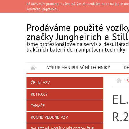
Až 80% VZV prodáme našim stálým zákazníkům nebo na jejich doporu
konkrétní poptávkou.
Prodáváme použité vozík
značky Jungheirich a Still
Jsme profesionálové na servis a desulfatac
trakčních baterií do manipulační techniky
VÝKUP MANIPULAČNÍ TECHNIKY
DE
Č
ČELNÍ VZV
EL
RETRAKY
TAHAČE
R.
RUČNĚ VEDENÉ VZV
PALETOVÉ VOZÍKY NÍZKOZDVIŽNÉ