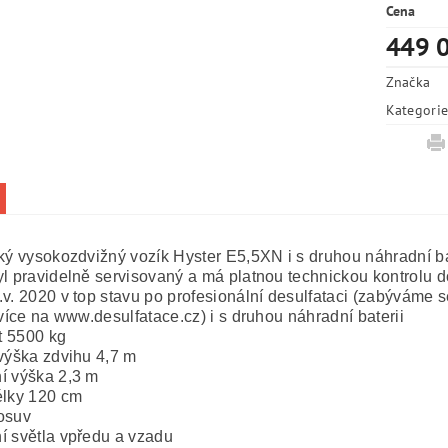
Cena
449 
Značka
Kategori
cký vysokozdvižný vozík Hyster E5,5XN i s druhou náhradní 
yl pravidelně servisovaný a má platnou technickou kontrolu 
.v. 2020 v top stavu po profesionální desulfataci (zabýváme s
 více na www.desulfatace.cz) i s druhou náhradní baterii
 5500 kg
 výška zdvihu 4,7 m
í výška 2,3 m
élky 120 cm
osuv
í světla vpředu a vzadu