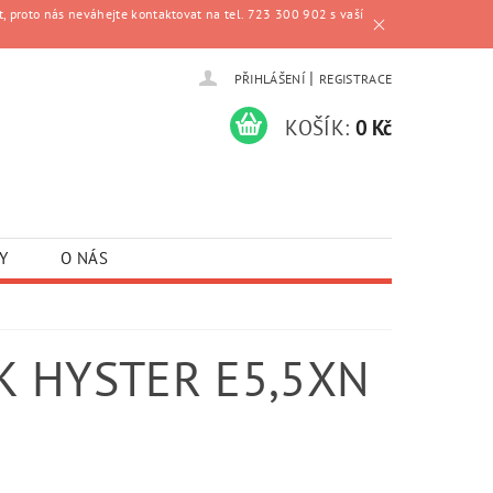
, proto nás neváhejte kontaktovat na tel. 723 300 902 s vaší
|
PŘIHLÁŠENÍ
REGISTRACE
KOŠÍK:
0 Kč
Y
O NÁS
K HYSTER E5,5XN