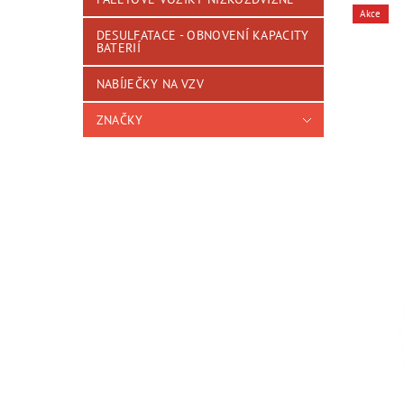
Akce
DESULFATACE - OBNOVENÍ KAPACITY
BATERIÍ
NABÍJEČKY NA VZV
ZNAČKY