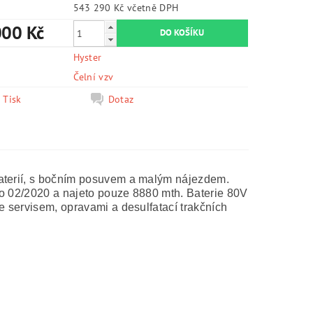
543 290 Kč včetně DPH
000 Kč
Hyster
e
Čelní vzv
Tisk
Dotaz
baterií, s bočním posuvem a malým nájezdem.
do 02/2020 a najeto pouze 8880 mth. Baterie 80V
e servisem, opravami a desulfatací trakčních